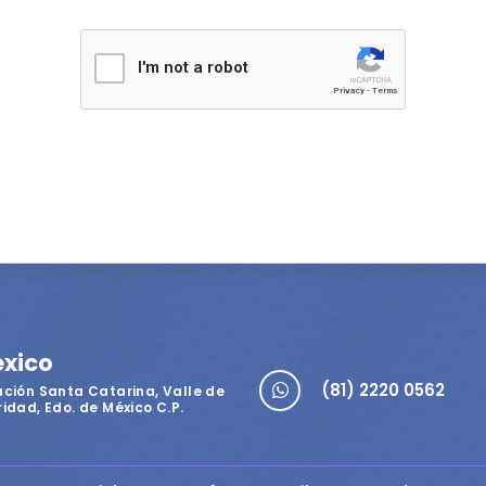
I'm not a robot
Privacy
-
Terms
éxico
(81) 2220 0562
ación Santa Catarina, Valle de
idad, Edo. de México C.P.