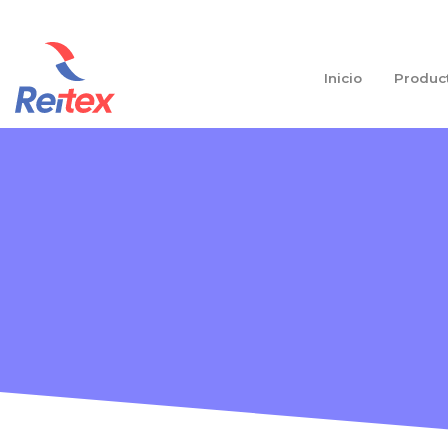
Ir
?>
al
contenido
Inicio
Produc
?>