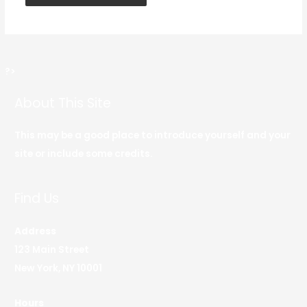
?>
About This Site
This may be a good place to introduce yourself and your
site or include some credits.
Find Us
Address
123 Main Street
New York, NY 10001
Hours