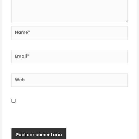
Name*
Email*
Web
Guardar mi nombre, correo electrónico y sitio
web en este navegador para la próxima vez que
haga un comentario.