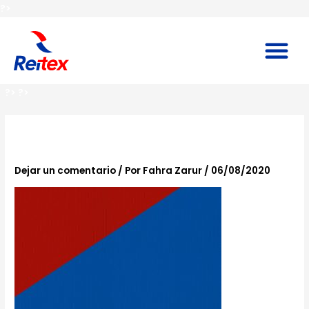
Ir
?>
al
contenido
M
?>
?>
bg-home
Dejar un comentario
/ Por
Fahra Zarur
/
06/08/2020