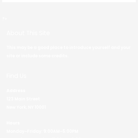
?>
About This Site
This may be a good place to introduce yourself and your
site or include some credits.
Find Us
Address
123 Main Street
New York, NY 10001
Hours
Monday–Friday: 9:00AM–5:00PM