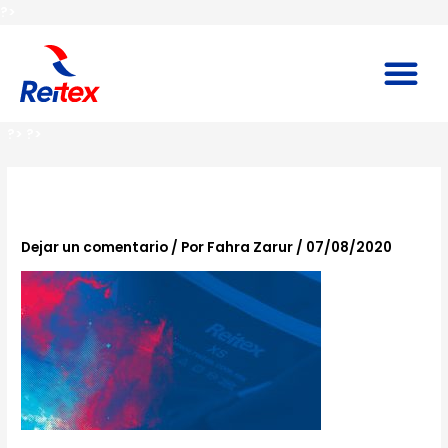
Ir
?>
al
contenido
M
?>
?>
bg-s3-Large
Dejar un comentario
/ Por
Fahra Zarur
/
07/08/2020
?>