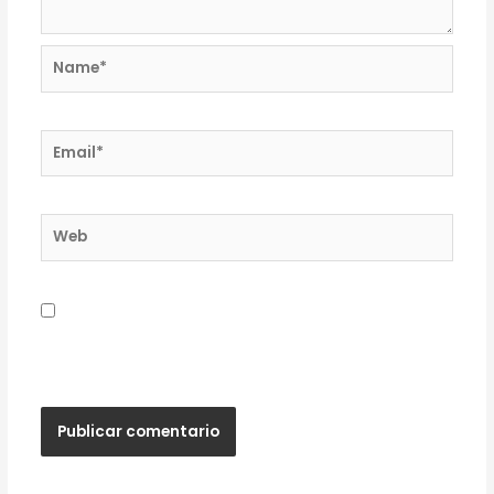
Name*
Email*
Web
Guardar mi nombre, correo electrónico y sitio
web en este navegador para la próxima vez que
haga un comentario.