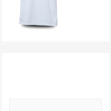
?>
?>
Deja un comentario
Tu dirección de correo electrónico no será
publicada.
Los campos obligatorios están
marcados con
*
Comentario
*