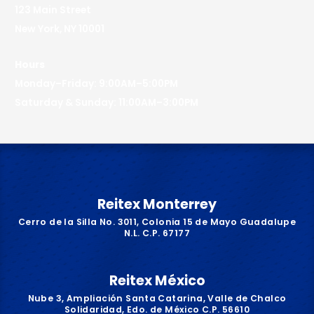
123 Main Street
New York, NY 10001
Hours
Monday–Friday: 9:00AM–5:00PM
Saturday & Sunday: 11:00AM–3:00PM
Reitex Monterrey
Cerro de la Silla No. 3011, Colonia 15 de Mayo Guadalupe
N.L. C.P. 67177
Reitex México
Nube 3, Ampliación Santa Catarina, Valle de Chalco
Solidaridad, Edo. de México C.P. 56610