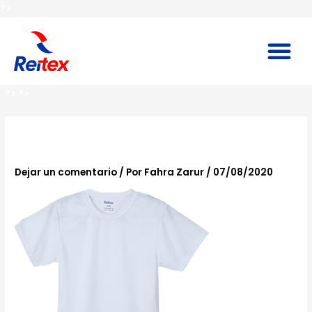
Ir
?>
al
contenido
M
?>
?>
Reitex-playera-1
Dejar un comentario
/ Por
Fahra Zarur
/
07/08/2020