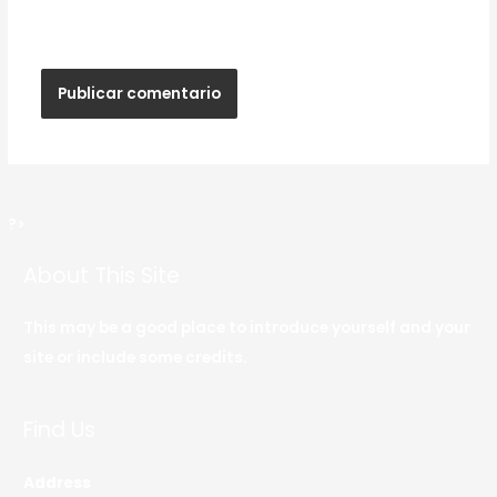
web en este navegador para la próxima vez que
haga un comentario.
?>
About This Site
This may be a good place to introduce yourself and your
site or include some credits.
Find Us
Address