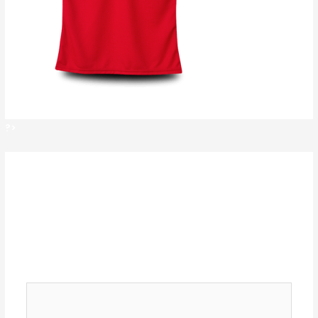
?>
?>
Deja un comentario
Tu dirección de correo electrónico no será
publicada.
Los campos obligatorios están
marcados con
*
Comentario
*