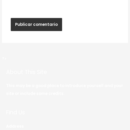
web en este navegador para la próxima vez que
haga un comentario.
?>
About This Site
This may be a good place to introduce yourself and your
site or include some credits.
Find Us
Address