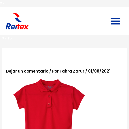
Ir
?>
al
contenido
M
?>
?>
playera-02
Dejar un comentario
/ Por
Fahra Zarur
/
01/08/2021