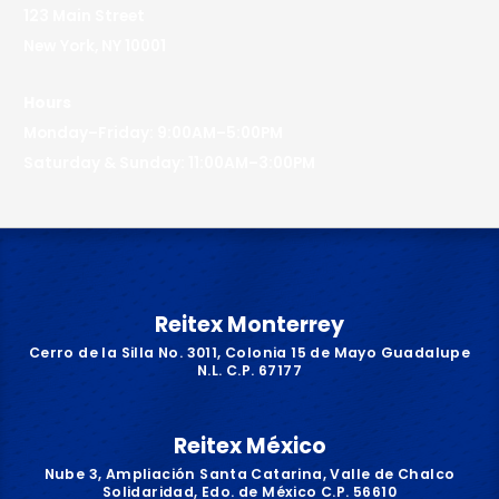
123 Main Street
New York, NY 10001
Hours
Monday–Friday: 9:00AM–5:00PM
Saturday & Sunday: 11:00AM–3:00PM
Reitex Monterrey
Cerro de la Silla No. 3011, Colonia 15 de Mayo Guadalupe
N.L. C.P. 67177
Reitex México
Nube 3, Ampliación Santa Catarina, Valle de Chalco
Solidaridad, Edo. de México C.P. 56610