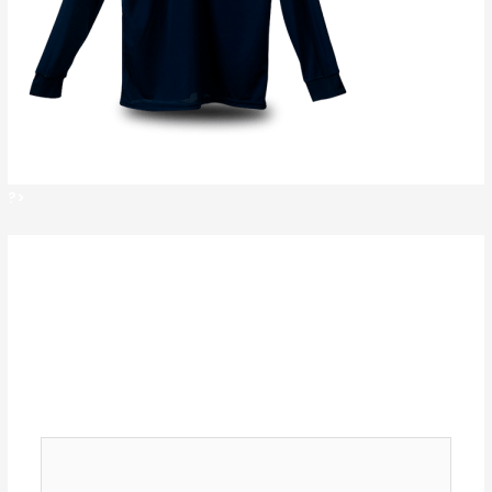
?>
?>
Deja un comentario
Tu dirección de correo electrónico no será
publicada.
Los campos obligatorios están
marcados con
*
Comentario
*