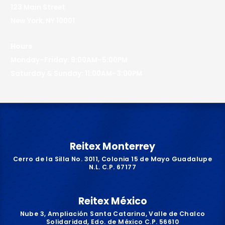
123 Main Street
New York, NY 10001
Hours
Monday–Friday: 9:00AM–5:00PM
Saturday & Sunday: 11:00AM–3:00PM
Reitex Monterrey
Cerro de la Silla No. 3011, Colonia 15 de Mayo Guadalupe
N.L. C.P. 67177
Reitex México
Nube 3, Ampliación Santa Catarina, Valle de Chalco
Solidaridad, Edo. de México C.P. 56610