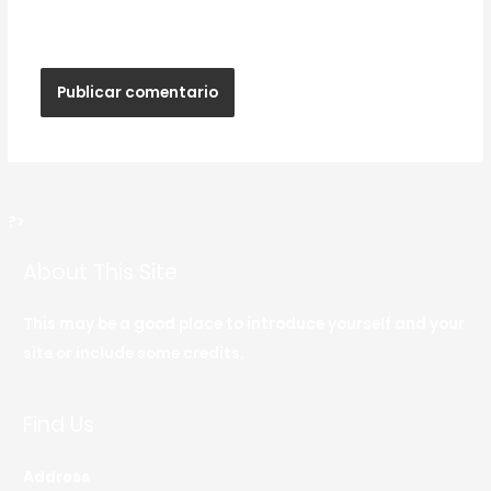
web en este navegador para la próxima vez que
haga un comentario.
?>
About This Site
This may be a good place to introduce yourself and your
site or include some credits.
Find Us
Address