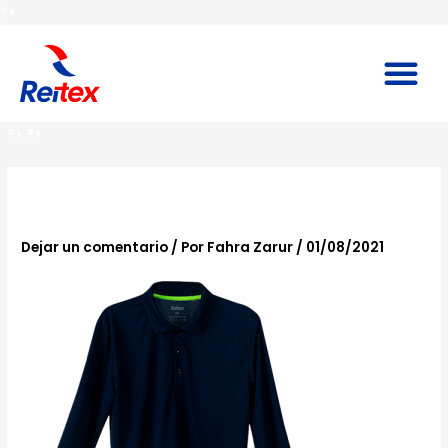
Ir
?>
al
contenido
M
?>
?>
playera-03
Dejar un comentario
/ Por
Fahra Zarur
/
01/08/2021