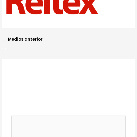
?>
←
Medios anterior
?>
Deja un comentario
Tu dirección de correo electrónico no será
publicada.
Los campos obligatorios están
marcados con
*
Comentario
*