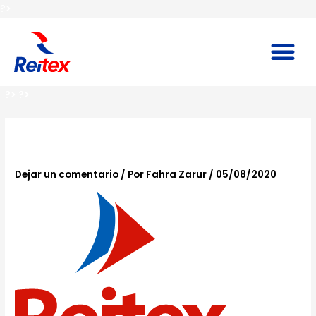
Ir
?>
al
contenido
M
?>
?>
Navegación
de
Logo
entradas
Dejar un comentario
/ Por
Fahra Zarur
/
05/08/2020