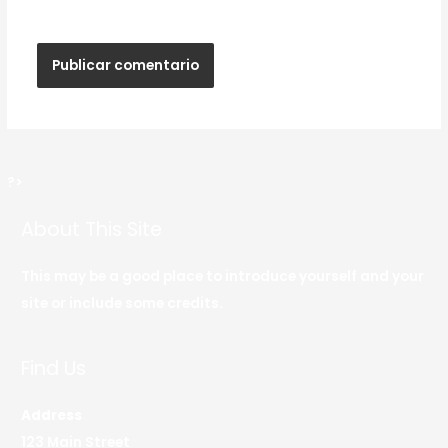
haga un comentario.
?>
About This Site
This may be a good place to introduce yourself and your
site or include some credits.
Find Us
Address
123 Main Street