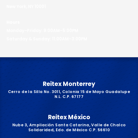
New York, NY 10001
Hours
Monday–Friday: 9:00AM–5:00PM
Saturday & Sunday: 11:00AM–3:00PM
Reitex Monterrey
Cerro de la Silla No. 3011, Colonia 15 de Mayo Guadalupe
N.L. C.P. 67177
Reitex México
Nube 3, Ampliación Santa Catarina, Valle de Chalco
Solidaridad, Edo. de México C.P. 56610