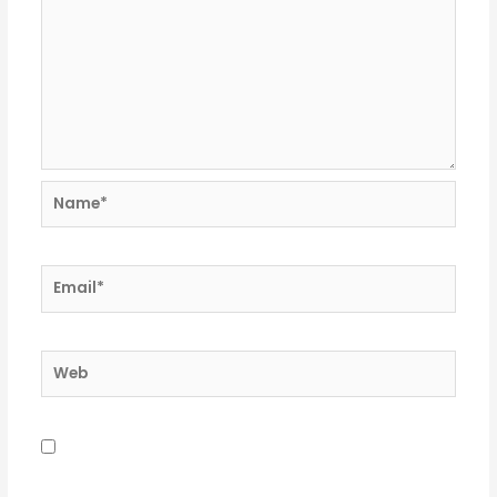
Name*
Email*
Web
Guardar mi nombre, correo electrónico y sitio
web en este navegador para la próxima vez que