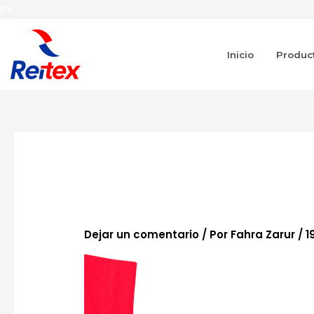
Ir
?>
al
contenido
Inicio
Produc
manga-roja
Dejar un comentario
/ Por
Fahra Zarur
/
1