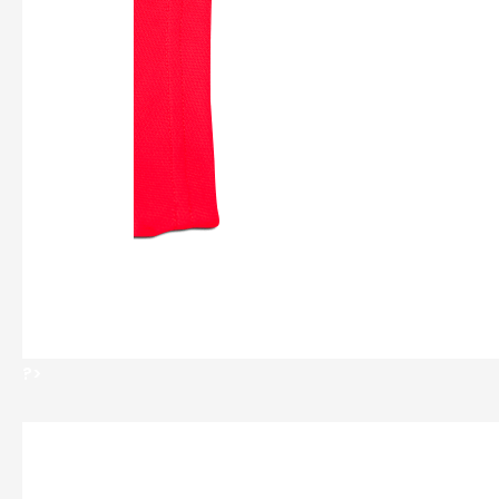
?>
?>