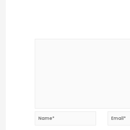
Deja un comentario
Tu dirección de correo electrónico no se
marcados con
*
Comentario
*
Name*
Email*