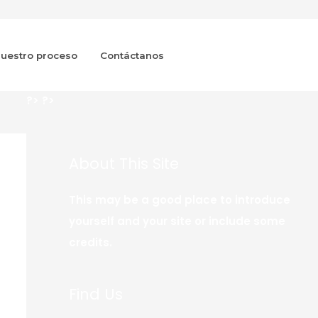
uestro proceso
Contáctanos
?>
?>
About This Site
This may be a good place to introduce
yourself and your site or include some
credits.
Find Us