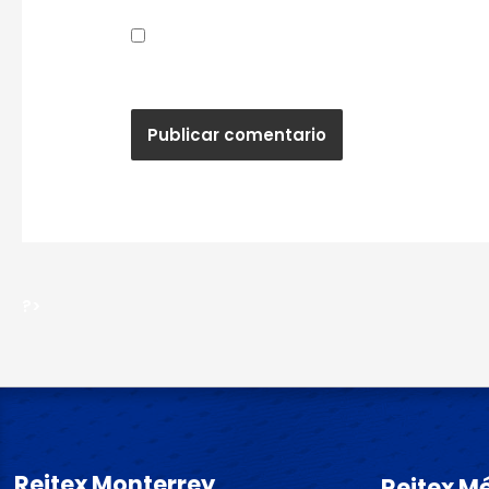
Guardar mi nombre, correo electrónic
próxima vez que haga un comentario.
?>
Reitex Monterrey
Reitex M