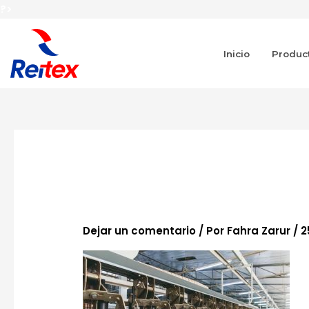
Ir
?>
al
contenido
Inicio
Produc
nosotros-fin-01
Dejar un comentario
/ Por
Fahra Zarur
/
2