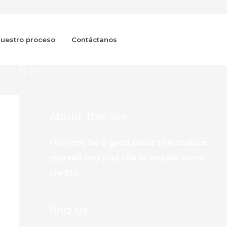
uestro proceso
Contáctanos
?>
?>
About This Site
This may be a good place to introduce
yourself and your site or include some
credits.
Find Us