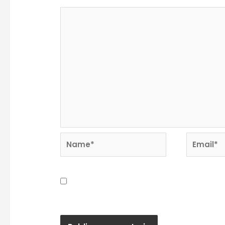
Comentario
*
Name*
Email*
Guardar mi nombre, correo electrónic
próxima vez que haga un comentario.