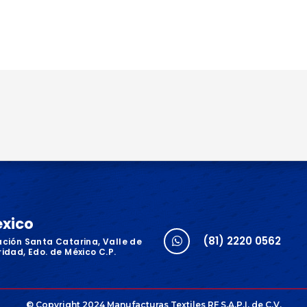
éxico
(81) 2220 0562
ación Santa Catarina, Valle de
idad, Edo. de México C.P.
© Copyright 2024 Manufacturas Textiles RF S.A.P.I. de C.V.