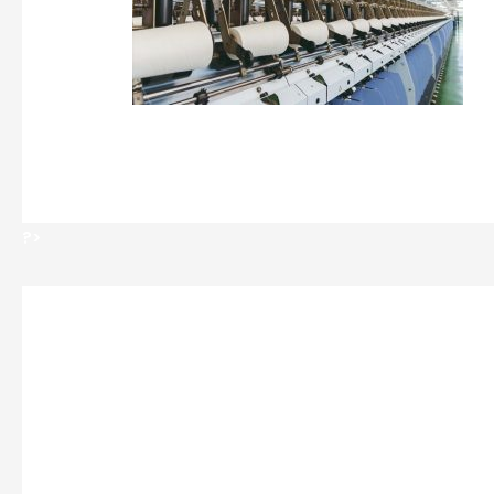
?>
?>
Deja un comentario
Tu dirección de correo electrónico no se
marcados con
*