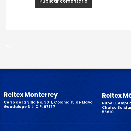
?>
Reitex Monterrey
Reitex M
Cerro de la Silla No. 3011, Colonia 15 de Mayo
Nube 3, Ampli
Guadalupe N.L. C.P. 67177
Chalco Solidar
56610