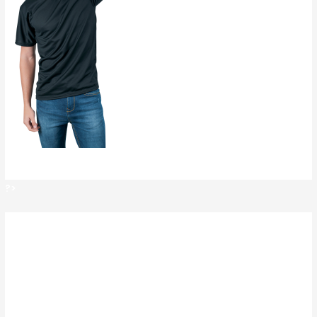
?>
?>
Deja un comentario
Tu dirección de correo electrónico no será
publicada.
Los campos obligatorios están
marcados con
*