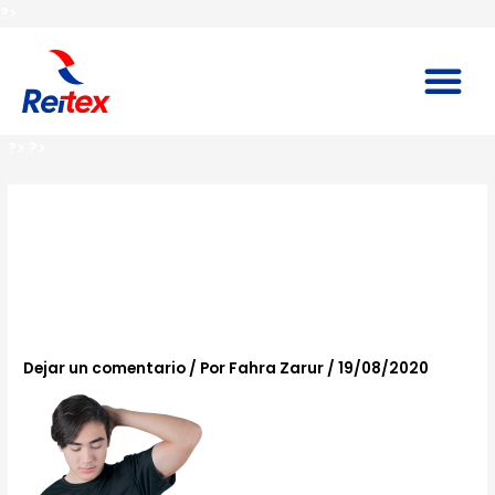
Ir
?>
al
contenido
M
?>
?>
playera-cuello-
redondo-negra-
reitex
Dejar un comentario
/ Por
Fahra Zarur
/
19/08/2020