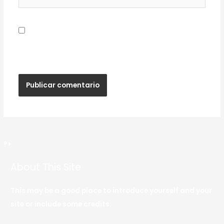
Guardar mi nombre, correo electrónico y sitio
web en este navegador para la próxima vez que
haga un comentario.
?>
About This Site
This may be a good place to introduce yourself and your
site or include some credits.