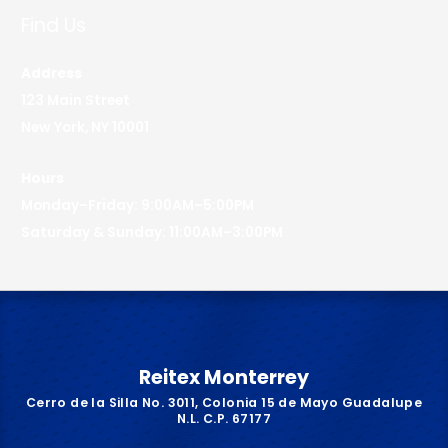
Find Us
Address
123 Main Street
New York, NY 10001
Hours
Monday–Friday: 9:00AM–5:00PM
Saturday & Sunday: 11:00AM–3:00PM
Reitex Monterrey
Cerro de la Silla No. 3011, Colonia 15 de Mayo Guadalupe
N.L. C.P. 67177