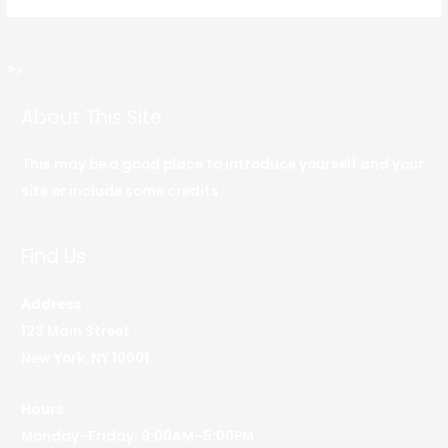
?>
About This Site
This may be a good place to introduce yourself and your
site or include some credits.
Find Us
Address
123 Main Street
New York, NY 10001
Hours
Monday–Friday: 9:00AM–5:00PM