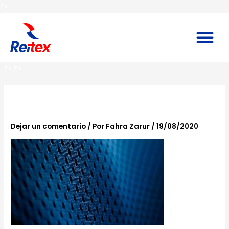
Ir
?>
al
contenido
M
?>
?>
proceso-reitex-bg
Dejar un comentario
/ Por
Fahra Zarur
/
19/08/2020