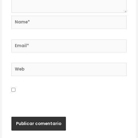
Name*
Email*
Web
Guardar mi nombre, correo electrónico y sitio
web en este navegador para la próxima vez que
haga un comentario.