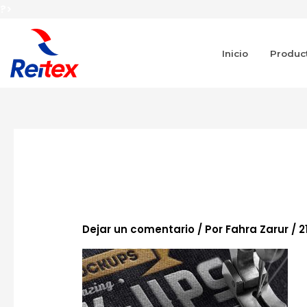
Ir
?>
al
contenido
Inicio
Produc
proceso-reitex
Dejar un comentario
/ Por
Fahra Zarur
/
2