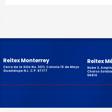
?>
Reitex Monterrey
Reitex M
Cerro de la Silla No. 3011, Colonia 15 de Mayo
Nube 3, Ampli
Guadalupe N.L. C.P. 67177
Chalco Solidar
56610
?>