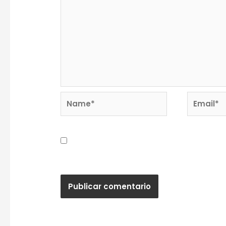
Name*
Email*
Guardar mi nombre, correo electrónic
próxima vez que haga un comentario.