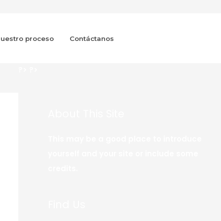
uestro proceso
Contáctanos
?>
?>
About This Site
This may be a good place to introduce
yourself and your site or include some
credits.
Find Us