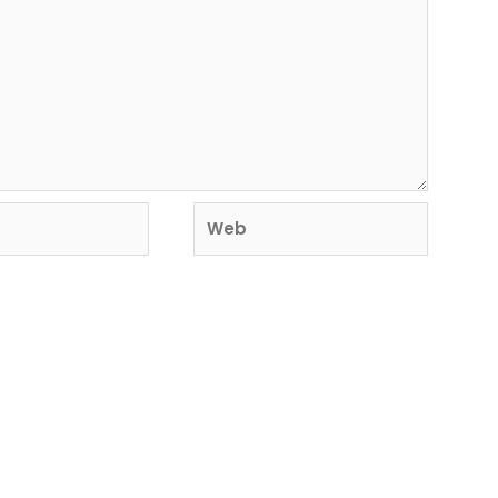
Web
o y sitio web en este navegador para la