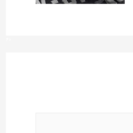
?>
?>
Deja un comentario
Tu dirección de correo electrónico no se
marcados con
*
Comentario
*