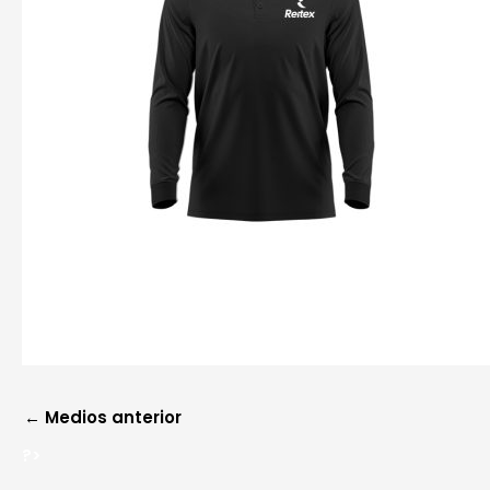
?>
←
Medios anterior
?>