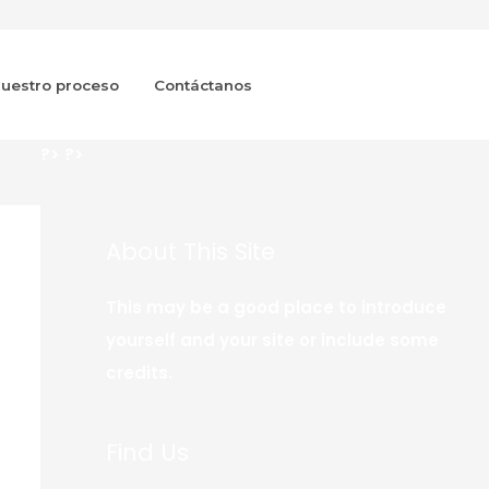
uestro proceso
Contáctanos
?>
?>
About This Site
This may be a good place to introduce
yourself and your site or include some
credits.
Find Us