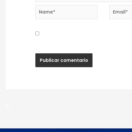
Name*
Email*
Guardar mi nombre, correo electrónic
próxima vez que haga un comentario.
?>