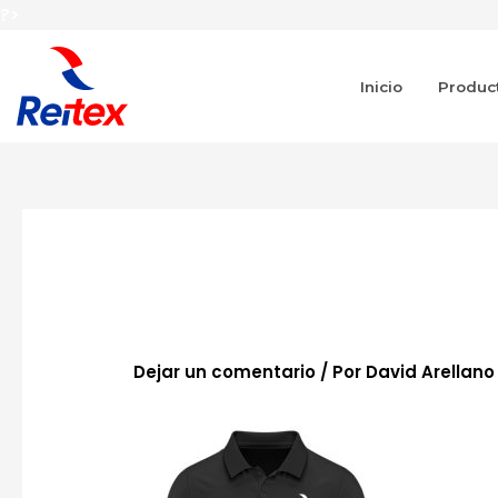
Ir
?>
al
contenido
Inicio
Produc
Navegación
de
entradas
p-ml-02
Dejar un comentario
/ Por
David Arellan