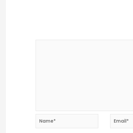
Deja un comentario
Tu dirección de correo electrónico no se
marcados con
*
Comentario
*
Name*
Email*