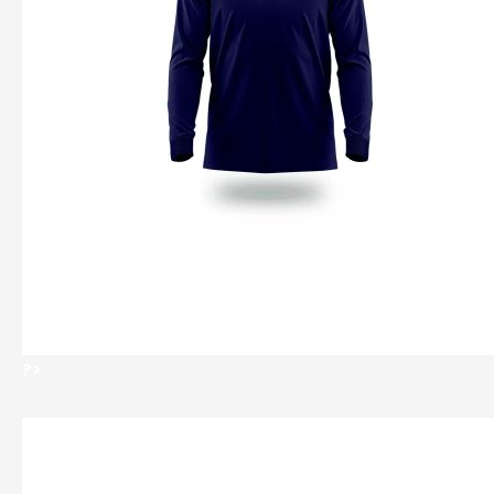
?>
?>