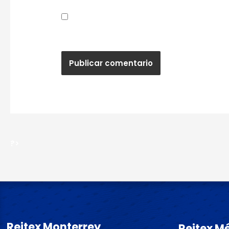
Guardar mi nombre, correo electrónic
próxima vez que haga un comentario.
?>
Reitex Monterrey
Reitex M