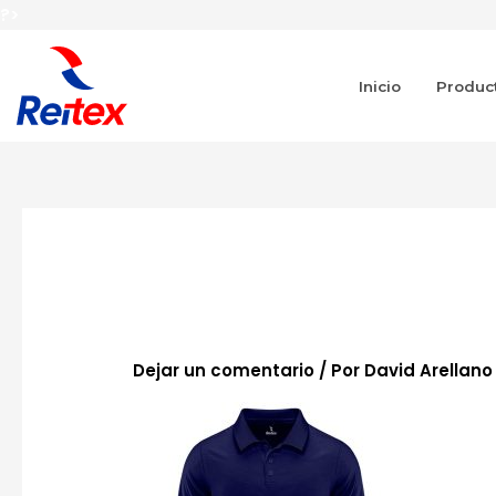
Ir
?>
al
contenido
Inicio
Produc
R-Polo-Larga-m
Dejar un comentario
/ Por
David Arellan