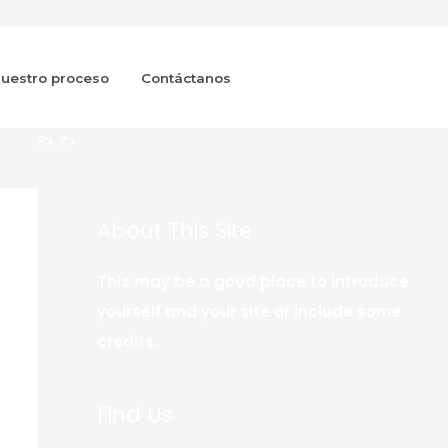
uestro proceso
Contáctanos
?>
?>
About This Site
This may be a good place to introduce
yourself and your site or include some
credits.
Find Us