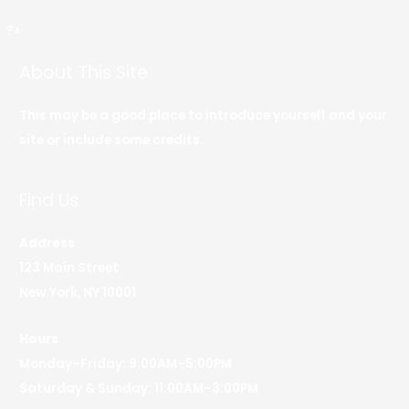
?>
About This Site
This may be a good place to introduce yourself and your
site or include some credits.
Find Us
Address
123 Main Street
New York, NY 10001
Hours
Monday–Friday: 9:00AM–5:00PM
Saturday & Sunday: 11:00AM–3:00PM