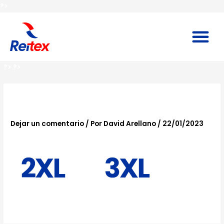
Ir
?>
al
contenido
M
?>
?>
TALLA-2
Dejar un comentario
/ Por
David Arellano
/
22/01/2023
?>