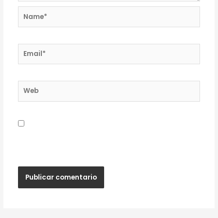
Name*
Email*
Web
Guardar mi nombre, correo electrónico y sitio
web en este navegador para la próxima vez que
haga un comentario.