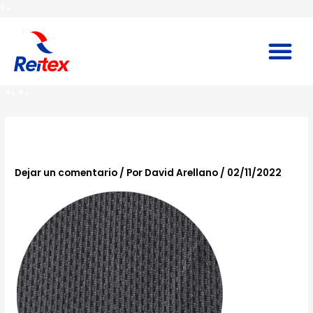
Ir
?>
al
contenido
M
?>
?>
c-12-min
Dejar un comentario
/ Por
David Arellano
/
02/11/2022