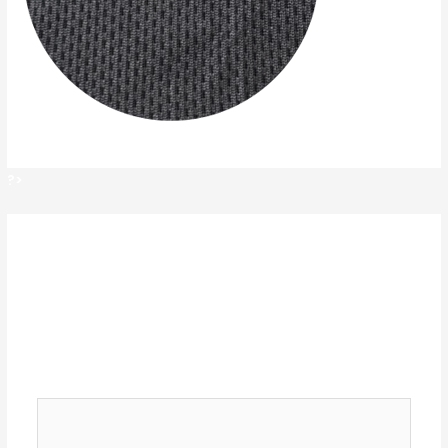
?>
?>
Deja un comentario
Tu dirección de correo electrónico no será
publicada.
Los campos obligatorios están
marcados con
*
Comentario
*