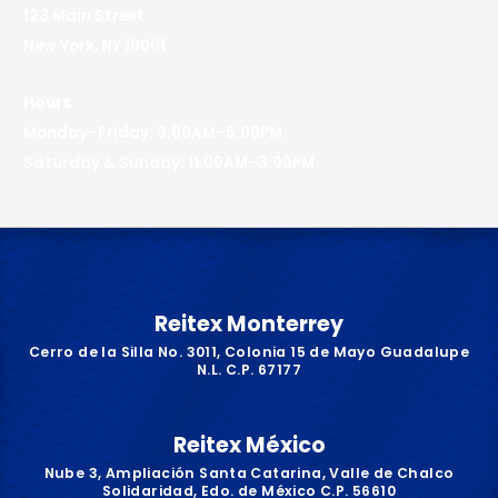
123 Main Street
New York, NY 10001
Hours
Monday–Friday: 9:00AM–5:00PM
Saturday & Sunday: 11:00AM–3:00PM
Reitex Monterrey
Cerro de la Silla No. 3011, Colonia 15 de Mayo Guadalupe
N.L. C.P. 67177
Reitex México
Nube 3, Ampliación Santa Catarina, Valle de Chalco
Solidaridad, Edo. de México C.P. 56610