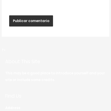
web en este navegador para la próxima vez que
haga un comentario.
?>
About This Site
This may be a good place to introduce yourself and your
site or include some credits.
Find Us
Address