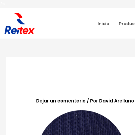
Ir
?>
al
contenido
Inicio
Produc
c-7-min
Dejar un comentario
/ Por
David Arellan