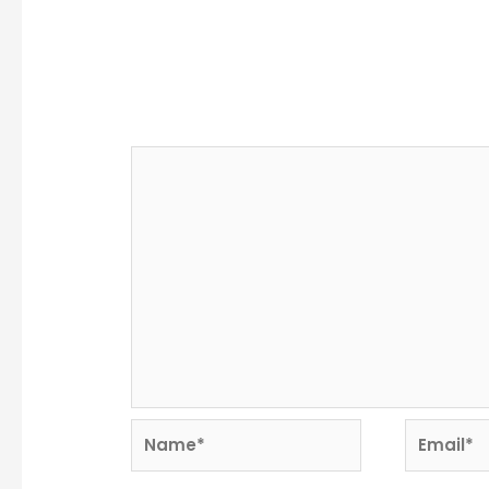
Deja un comentario
Tu dirección de correo electrónico no se
marcados con
*
Comentario
*
Name*
Email*