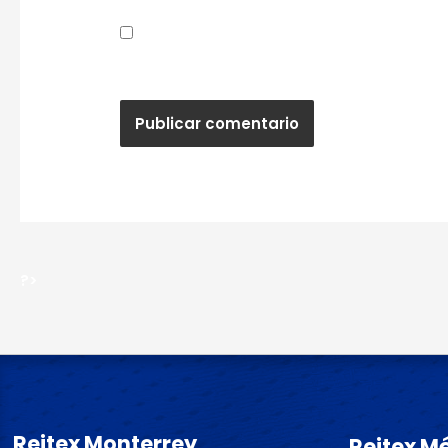
Guardar mi nombre, correo electrónic
próxima vez que haga un comentario.
?>
Reitex Monterrey
Reitex M