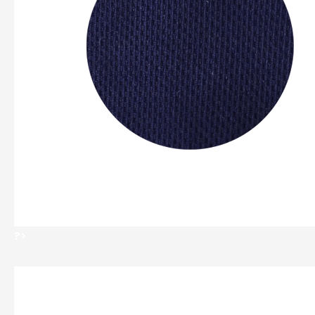
?>
?>