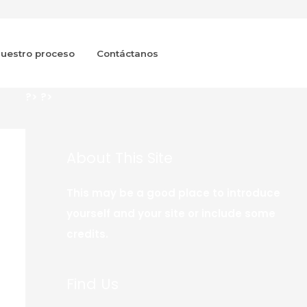
uestro proceso
Contáctanos
?>
?>
About This Site
This may be a good place to introduce
yourself and your site or include some
credits.
Find Us