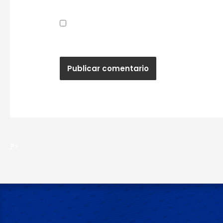
Guardar mi nombre, correo electrónic
próxima vez que haga un comentario.
?>