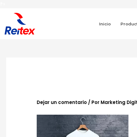
Ir
?>
al
contenido
Inicio
Produc
Navegación
de
entradas
ROPA
Dejar un comentario
/ Por
Marketing Digi