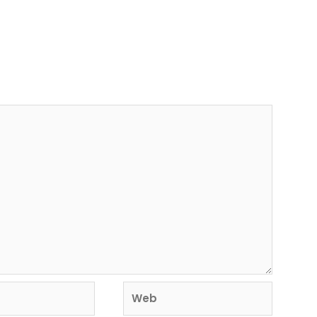
rá publicada.
Los campos obligatorios están
Web