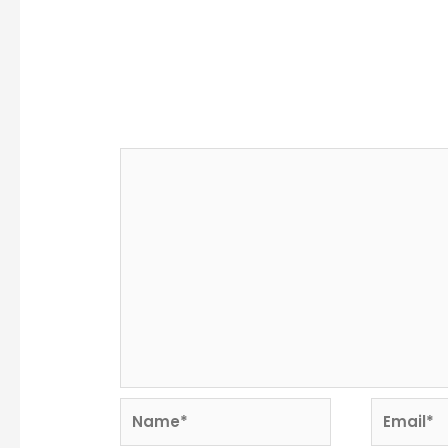
Deja un comentario
Tu dirección de correo electrónico no se
marcados con
*
Comentario
*
Name*
Email*