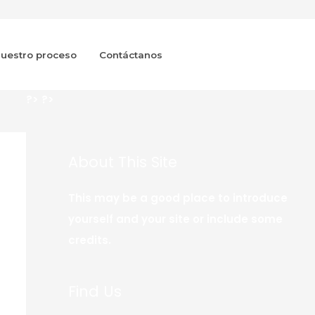
uestro proceso
Contáctanos
?>
?>
About This Site
This may be a good place to introduce
yourself and your site or include some
credits.
Find Us