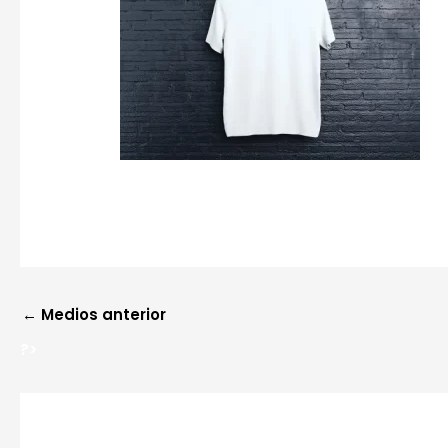
?>
←
Medios anterior
?>