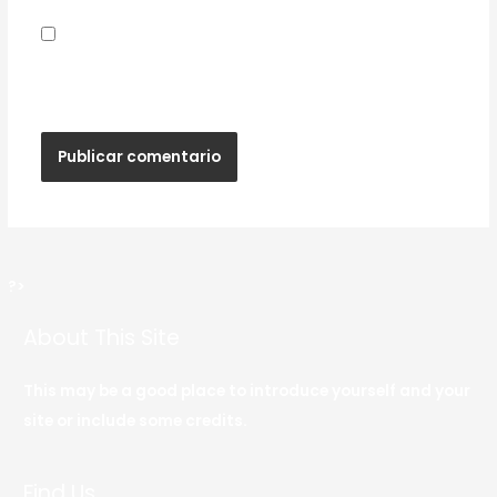
Guardar mi nombre, correo electrónico y sitio
web en este navegador para la próxima vez que
haga un comentario.
?>
About This Site
This may be a good place to introduce yourself and your
site or include some credits.
Find Us