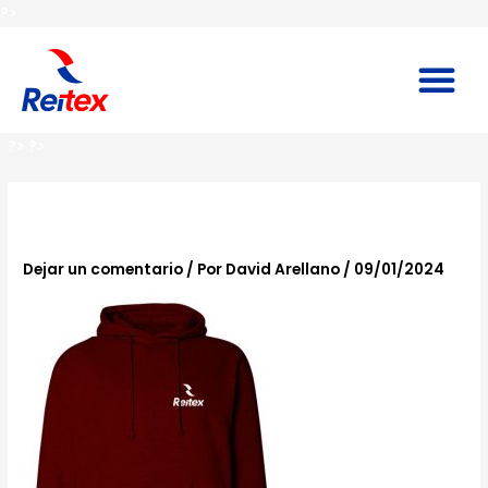
Ir
?>
al
contenido
M
?>
?>
Navegación
de
sudadera-VINO
entradas
Dejar un comentario
/ Por
David Arellano
/
09/01/2024