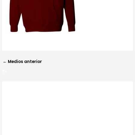
?>
←
Medios anterior
?>
Deja un comentario
Tu dirección de correo electrónico no será
publicada.
Los campos obligatorios están
marcados con
*
Comentario
*