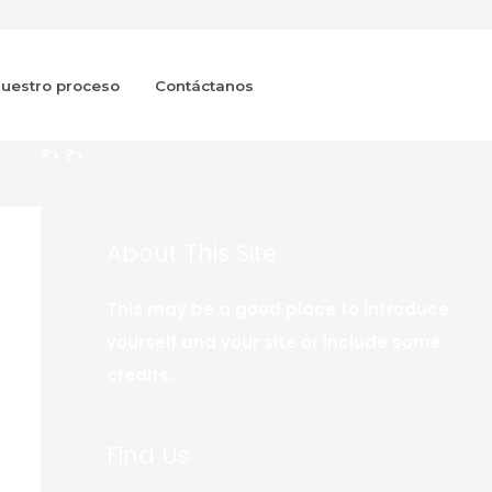
uestro proceso
Contáctanos
?>
?>
About This Site
This may be a good place to introduce
yourself and your site or include some
credits.
Find Us