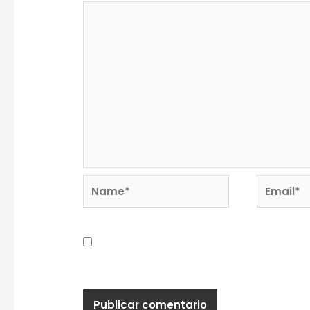
Name*
Email*
Guardar mi nombre, correo electrónic
próxima vez que haga un comentario.