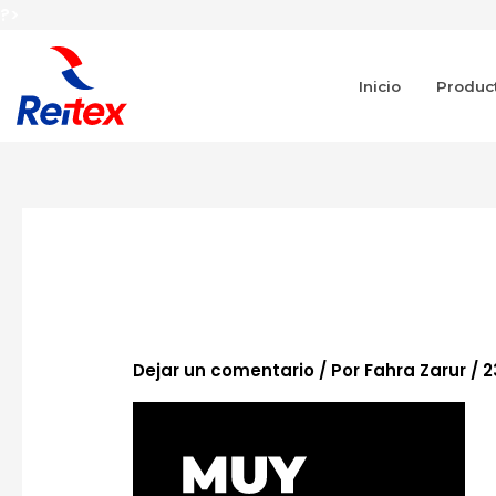
Ir
?>
al
contenido
Inicio
Produc
mask-muy-pro
Dejar un comentario
/ Por
Fahra Zarur
/
2