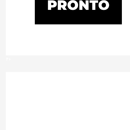
?>
?>
Deja un comentario
Tu dirección de correo electrónico no se
marcados con
*
Comentario
*